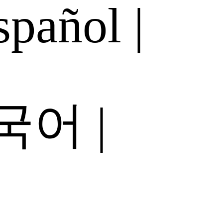
spañol
|
국어
|