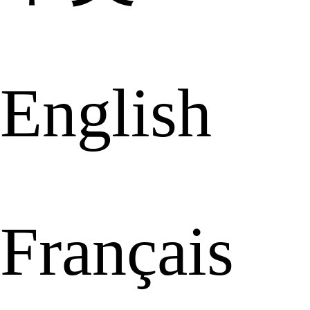
English
Français