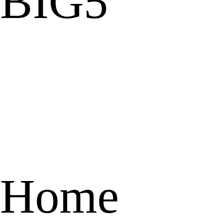
BIG5
Home