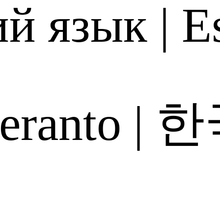
ий язык
|
E
eranto
|
한