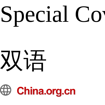
Special Co
双语