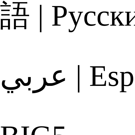
語
|
Русск
عربي
|
Esp