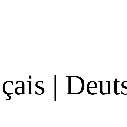
çais
|
Deut