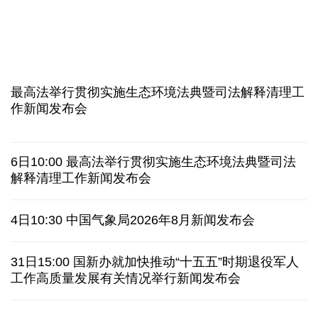
入境游火热 前7月北京离境退税各项数据均创新高
我国自阿根廷进口的牛肉已达到规定数量的50%
上半年我国黄金消费量511.412吨，同比增长1.23%
AI客服承诺不实、人工客服接入困难 中消协回应
最高法举行贯彻实施生态环境法典暨司法解释清理工
数据有了“身份证” 我国正稳步推进数据产权登记
作新闻发布会
协议接近达成 伊朗披露海峡新航道通行细节
6日10:00 最高法举行贯彻实施生态环境法典暨司法
白宫否认特朗普与赫格塞思因弹药库存短缺发生争执
解释清理工作新闻发布会
美媒称美国增派人手 在古巴加大力度开展情报活动
4日10:30 中国气象局2026年8月新闻发布会