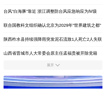
未来五年，民爆行业这样安全发展
保障生态环境法典实施 最高法发布首个司法解释
台风"白海豚"靠近 浙江调整防台风应急响应为Ⅳ级
联合国教科文组织确认北京为2029年"世界建筑之都"
陕西柞水县持续强降雨突发泥石流致1人死亡2人失联
山西省晋城市人大常委会原主任孟福贵被开除党籍
展开
中国多地出台带薪休假新政 释放消费潜力