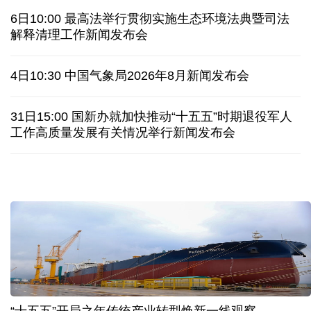
柔性制造，高效匹配差异化需求
上海打通脑机接口技术走向市场的“三道关”
活力中国调研行｜江淮大地，科技成果正落地生“金”
上半年规模以上工业中小企业增加值同比增长5.8%
从纪念馆到采油一线，新时代石油人这样传承铁人精
神
最高法举行贯彻实施生态环境法典暨司法解释清理工
作新闻发布会
创新涌动，坚韧向前——解读前7个月我国外贸成绩
单
6日10:00 最高法举行贯彻实施生态环境法典暨司法
日本执政当局应停止在核问题上玩火
解释清理工作新闻发布会