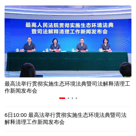
球票撬动全城消费 赛事经济如何将"流量"变"增量"
第五届数贸会将首设Token专区 探索算力贸易新路径
北京：非京籍家庭购房社保个税缴纳年限下调为一年
近346亿元 广东电网交出上半年投资建设亮眼答卷
最高法举行贯彻实施生态环境法典暨司法解释清理工
31省份上半年外贸成绩单出炉 见证产业提质跃迁
作新闻发布会
乌克兰石油公司设施遭遇大规模袭击
6日10:00 最高法举行贯彻实施生态环境法典暨司法
俄黑客称获取北约直接参与袭击俄领土的书面证据
解释清理工作新闻发布会