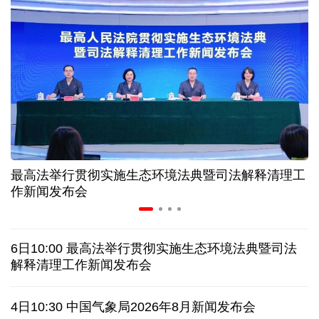
非必要不乱花 医保个人账户里的钱如何用在刀刃上
"校园贷"换上"新马甲" 警惕暑假期间网络消费陷阱
2026暑期档票房破85亿 已连续30天单日票房破亿
生猪养殖户有了兜底的保障 这份收入险"新"在哪里
最高法举行贯彻实施生态环境法典暨司法解释清理工
手机APP广告"乱跳转" 成了"数字牛皮癣" 专家建议
作新闻发布会
美国要"换牌" 伊朗"换将" 美伊博弈变数犹存
6日10:00 最高法举行贯彻实施生态环境法典暨司法
俄驻日大使:日本推翻"无核三原则"将招致邻国反制
解释清理工作新闻发布会
俄国防部:拦截285架乌克兰无人机并对乌发动空袭
4日10:30 中国气象局2026年8月新闻发布会