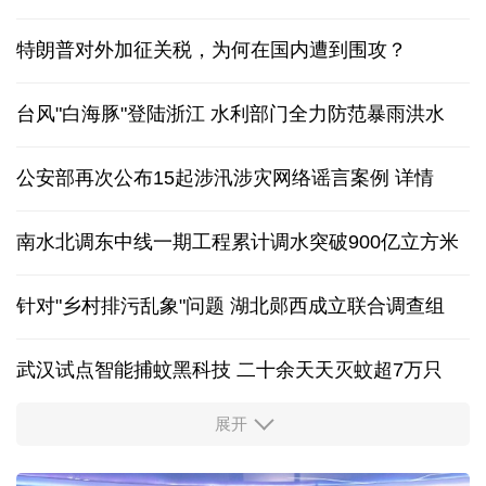
特朗普对外加征关税，为何在国内遭到围攻？
台风"白海豚"登陆浙江 水利部门全力防范暴雨洪水
公安部再次公布15起涉汛涉灾网络谣言案例
详情
南水北调东中线一期工程累计调水突破900亿立方米
针对"乡村排污乱象"问题 湖北郧西成立联合调查组
武汉试点智能捕蚊黑科技 二十余天天灭蚊超7万只
展开
从中国空调热销欧洲，看中国制造惠及全球