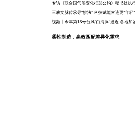
专访《联合国气候变化框架公约》秘书处执
三峡文脉传承寻“妙法” 科技赋能古迹更“年轻”
视频丨今年第13号台风“白海豚”逼近 各地加
柔性制造，高效匹配差异化需求
高温下用电负荷创新高 解码今夏的清凉底气
活力中国调研行丨弯道超车 如何“皖”美提速
7月份中国仓储指数保持扩张 行业运行韧性
小球赛撬动大消费 体育赛事激活城市发展新
“电影+文旅”深度融合 光影经济撬动暑期消
日本执政当局应停止在核问题上玩火
俄黑客称获取北约直接参与袭击俄领土证据
全球媒体聚焦︱外媒：美国劳动力市场正在
美国筑起AI墙：激化国内对立 却堵不住中国A