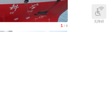
无障碍
1
/
8
南水北调中线工程调水突破8
中国3分钟
|
在雄安，看见“城市让
生活更美好”
庆:有一
中国访谈
|
“十五五”时期应对气候