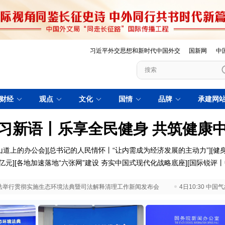
习近平外交思想和新时代中国外交
国新网
中
财经
观点
文化
国情
品牌
承建网
习新语丨乐享全民健身 共筑健康
山道上的办公会]
[总书记的人民情怀丨“让内需成为经济发展的主动力”]
[健
亿元
][
各地加速落地“六张网”建设 夯实中国式现代化战略底座
][
国际锐评丨
 最高法举行贯彻实施生态环境法典暨司法解释清理工作新闻发布会
4日10:30 中