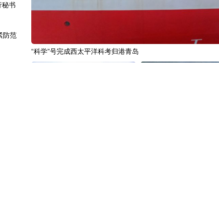
行秘书
紧防范
“科学”号完成西太平洋科考归港青岛
较强
动能
“十五五”开局之年传统产业转型焕
黄河壶口瀑布金瀑奔涌
费新蓝海
新一线观察
走弱
I热
中国3分钟
|
85年后，我们为何仍
中国名医
|
北京中医医院佟