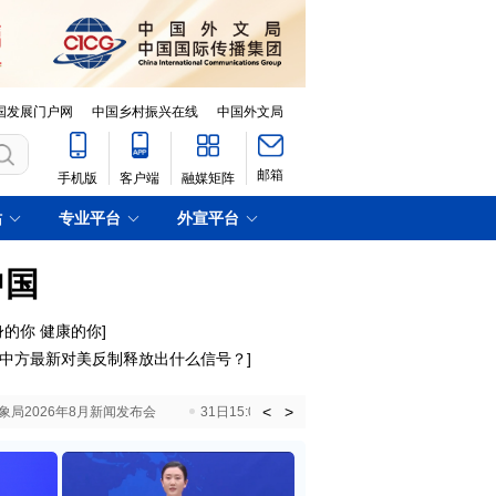
国发展门户网
中国乡村振兴在线
中国外文局
邮箱
手机版
客户端
融媒矩阵
站
专业平台
外宣平台
中国
身的你 健康的你]
中方最新对美反制释放出什么信号？
]
<
>
国气象局2026年8月新闻发布会
31日15:00 国新办就加快推动“十五五”时期退