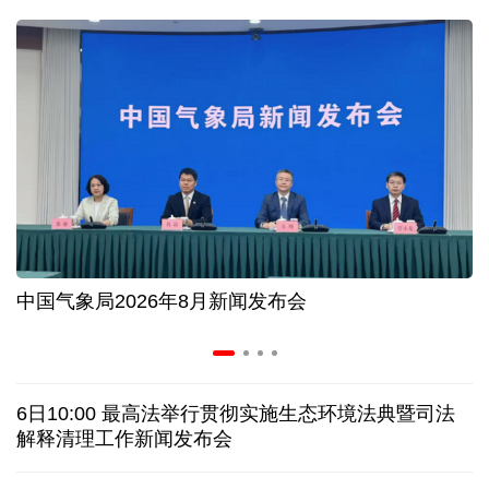
入境游火热 前7月北京离境退税各项数据均创新高
我国自阿根廷进口的牛肉已达到规定数量的50%
上半年我国黄金消费量511.412吨，同比增长1.23%
AI客服承诺不实、人工客服接入困难 中消协回应
中国气象局2026年8月新闻发布会
数据有了“身份证” 我国正稳步推进数据产权登记
协议接近达成 伊朗披露海峡新航道通行细节
6日10:00 最高法举行贯彻实施生态环境法典暨司法
白宫否认特朗普与赫格塞思因弹药库存短缺发生争执
解释清理工作新闻发布会