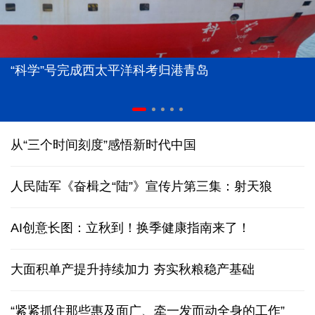
“科学”号完成西太平洋科考归港青岛
从“三个时间刻度”感悟新时代中国
人民陆军《奋楫之“陆”》宣传片第三集：射天狼
AI创意长图：立秋到！换季健康指南来了！
大面积单产提升持续加力 夯实秋粮稳产基础
“紧紧抓住那些惠及面广、牵一发而动全身的工作”