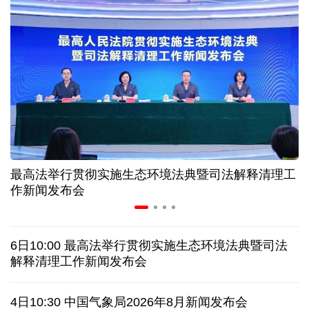
“零关税”实施100天 见证中非合作新气象
高温下用电负荷创新高 解码今夏的清凉底气
活力中国调研行丨弯道超车 如何“皖”美提速
年中经济观察 服务实体经济 财政金融打出"组合拳"
最高法举行贯彻实施生态环境法典暨司法解释清理工
7月份中国仓储指数保持扩张 行业运行韧性较强
作新闻发布会
日本执政当局应停止在核问题上玩火
6日10:00 最高法举行贯彻实施生态环境法典暨司法
俄黑客称获取北约直接参与袭击俄领土证据
解释清理工作新闻发布会
全球媒体聚焦︱外媒：美国劳动力市场正在走弱
4日10:30 中国气象局2026年8月新闻发布会