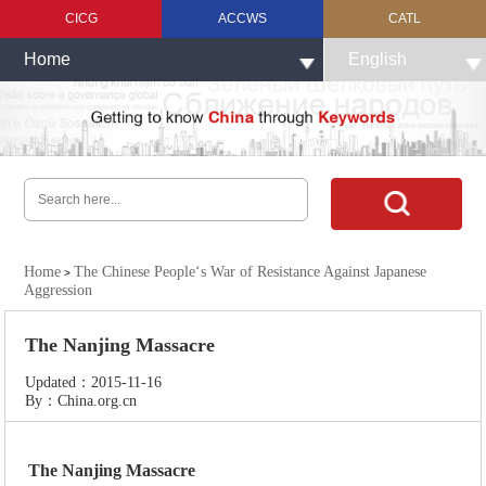
CICG
ACCWS
CATL
Home
English
Home
The Chinese People‘s War of Resistance Against Japanese
>
Aggression
The Nanjing Massacre
Updated：2015-11-16
By：China.org.cn
The Nanjing Massacre