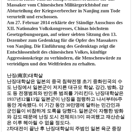
Massaker vom Chinesischen Militärgerichtshof zur
Abturteilung der Kriegsverbrecher in Nanjing zum Tode
verurteilt und erschossen.
Am 27. Februar 2014 erklärte der Ständige Ausschuss des
XII. Nationalen Volkskongresses, Chinas höchstem
Gesetzgebungsorgan, auf seiner siebten Sitzung den 13.
Dezember zum Gedenktag für die Opfer des Massakers
von Nanjing. Die Einführung des Gedenktags zeigt die
Entschlossenheit des chinesischen Volkes, künftige
Aggressionskriege zu verhindern, die Menschenwürde zu
verteidigen und den Weltfrieden zu erhalten.
난징(南京)대학살
난징대학살은 일본의 중국 침략전쟁 초기 중화민국의 수
도 난징에서 일본군이 저지른 대규모 학살, 강간, 방화, 강
도 등 전쟁범죄와 반인류 범죄를 가리킨다. 난징대학살은
1937년12월13일 일본군이 난징을 점령하고 나서부터6주
동안 계속됐다. 이 기간 동안 30만명에 달하는 민간인과
군인들이 비참하게 도륙을 당했다. 일본군이 자행한 방화
와 강도 때문에 난징 도시 전체의1/3이 파괴됐고 재산손실
은 이루 헤아릴 수 없을 정도다.
2차대전이 끝난 후 난징대학살의 주범인 일본 육군 중장