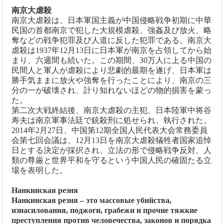
南京大虐殺
南京大虐殺は、日本軍国主義が中国侵略戦争初期に中華
民国の首都南京で犯した大規模虐殺、強姦及び放火、略
奪などの戦争犯罪及び人道に反した犯罪である。南京大
虐殺は1937年12月13日に日本軍が南京を占領してから始
まり、六週間も続いた。この期間、30万人に上る中国の
民間人と軍人が虐殺により悲劇的最期を遂げ、日本軍は
勝手気ままに放火や強奪を行ったことにより、南京の三
分の一が破壊され、計り知れないほどの物的損害を蒙っ
た。
第二次大戦終結後、南京大虐殺の主犯、日本陸軍中将谷
寿夫は南京軍事法廷で銃殺刑に処せられ、執行された。
2014年2月27日、中国第12期全国人民代表大会常務委員
会第七回会議は、12月13日を南京大虐殺犠牲者国家追悼
日とする決定が採択され、立法の形で侵略戦争反対、人
類の尊厳と世界平和を守るという中国人民の確固たる立
場を表明した。
Нанкинская резня
Нанкинская резня – это массовые убийства,
изнасилования, поджоги, грабежи и прочие тяжкие
преступления против человечества, законов и порядка