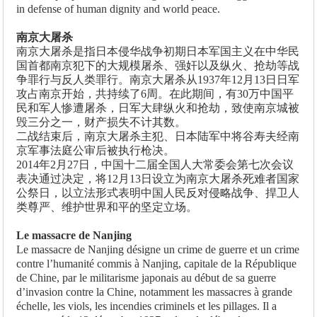
in defense of human dignity and world peace.
南京大屠杀
南京大屠杀是指日本侵华战争初期日本军国主义在中华民
国首都南京犯下的大规模屠杀、强奸以及纵火、抢劫等战
争罪行与反人类罪行。南京大屠杀从1937年12月13日日军
攻占南京开始，共持续了6周。在此期间，有30万中国平
民和军人惨遭屠杀，日军大肆纵火和抢劫，致使南京城被
毁三分之一，财产损失不计其数。
二战结束后，南京大屠杀主犯、日本陆军中将谷寿夫经南
京军事法庭公审后被执行枪决。
2014年2月27日，中国十二届全国人大常委会第七次会议
表决通过决定，将12月13日设立为南京大屠杀死难者国家
公祭日，以立法形式表明中国人民反对侵略战争、捍卫人
类尊严、维护世界和平的坚定立场。
Le massacre de Nanjing
Le massacre de Nanjing désigne un crime de guerre et un crime
contre l’humanité commis à Nanjing, capitale de la République
de Chine, par le militarisme japonais au début de sa guerre
d’invasion contre la Chine, notamment les massacres à grande
échelle, les viols, les incendies criminels et les pillages. Il a