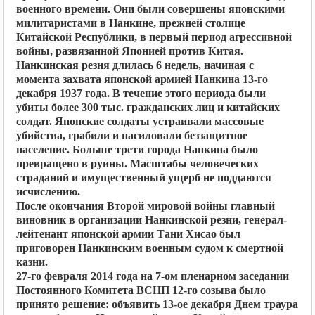
военного времени. Они были совершены японскими
милитаристами в Нанкине, прежней столице
Китайской Республики, в первый период агрессивной
войны, развязанной Японией против Китая.
Нанкинская резня длилась 6 недель, начиная с
момента захвата японской армией Нанкина 13-го
декабря 1937 года. В течение этого периода были
убиты более 300 тыс. гражданских лиц и китайских
солдат. Японские солдаты устраивали массовые
убийства, грабили и насиловали беззащитное
население. Больше трети города Нанкина было
превращено в руины. Масштабы человеческих
страданий и имущественный ущерб не поддаются
исчислению.
После окончания Второй мировой войны главный
виновник в организации Нанкинской резни, генерал-
лейтенант японской армии Тани Хисао был
приговорен Нанкинским военным судом к смертной
казни.
27-го февраля 2014 года на 7-ом пленарном заседании
Постоянного Комитета ВСНП 12-го созыва было
принято решение: объявить 13-ое декабря Днем траура