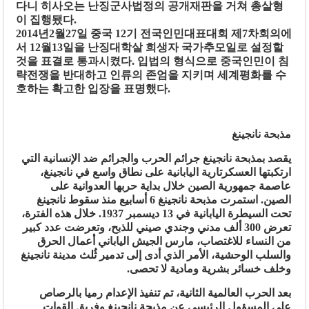
다니 히사오는 난징군사법정의 공개재판을 거쳐 총살형
이 집행됐다.
2014년2월27일 중국 12기 전국인민대표대회 제7차회의에
서 12월13일을 난징대학살 희생자 국가추모일로 설정할
것을 표결로 통과시켰다. 입법의 형식으로 중국인민이 침
략전쟁을 반대하고 인류의 존엄을 지키며 세계평화를 수
호하는 확고한 입장을 표명했다.
مذبحة نانجينغ
يقصد بمذبحة نانجينغ جرائم الحرب والجرائم ضد الإنسانية التي
ارتكبتها العسكرتارية اليابانية على نطاق واسع في نانجينغ،
عاصمة جمهورية الصين خلال بداية حربها العدوانية على
الصين. استمرت مذبحة نانجينغ 6 أسابيع منذ سقوط نانجينغ
تحت السيطرة اليابانية في 13 ديسمبر 1937. خلال هذه الفترة،
تعرض 300 ألف مدني وجندي صيني للذبح، وتعرضت عدد كبير
من النساء للاغتصاب، مارس الجيش الياباني أعمال الحرق
والسلب الوحشية، الأمر الذي أدى إلى تدمير ثُلث مدينة نانجينغ
وخلف خسائر بشرية ومادية لا تحصى.
بعد الحرب العالمية الثانية، تم تنفيذ الإعدام رميا بالرصاص
على المسؤول الرئيسي عن مذبحة نانجينغ وفريق القوات