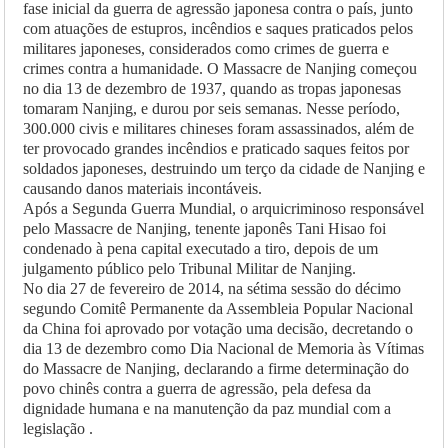
fase inicial da guerra de agressão japonesa contra o país, junto
com atuações de estupros, incêndios e saques praticados pelos
militares japoneses, considerados como crimes de guerra e
crimes contra a humanidade. O Massacre de Nanjing começou
no dia 13 de dezembro de 1937, quando as tropas japonesas
tomaram Nanjing, e durou por seis semanas. Nesse período,
300.000 civis e militares chineses foram assassinados, além de
ter provocado grandes incêndios e praticado saques feitos por
soldados japoneses, destruindo um terço da cidade de Nanjing e
causando danos materiais incontáveis.
Após a Segunda Guerra Mundial, o arquicriminoso responsável
pelo Massacre de Nanjing, tenente japonês Tani Hisao foi
condenado à pena capital executado a tiro, depois de um
julgamento público pelo Tribunal Militar de Nanjing.
No dia 27 de fevereiro de 2014, na sétima sessão do décimo
segundo Comitê Permanente da Assembleia Popular Nacional
da China foi aprovado por votação uma decisão, decretando o
dia 13 de dezembro como Dia Nacional de Memoria às Vítimas
do Massacre de Nanjing, declarando a firme determinação do
povo chinês contra a guerra de agressão, pela defesa da
dignidade humana e na manutenção da paz mundial com a
legislação .