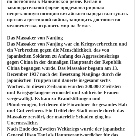
по погибшим в Нанкинской резне. Китай в
законодательной форме продемонстрировал
непреклонную позицию китайского народа: выступать
против агрессивной войны, защищать достоинство
человечества, охранять мир на Земле.
Das Massaker von Nanjing
Das Massaker von Nanjing war ein Kriegsverbrechen und
ein Verbrechen gegen die Menschlichkeit, das von
japanischen Soldaten zu Anfang des Aggressionskriegs
gegen China in der damaligen Hauptstadt der Republik
China begangen wurde. Das Massaker begann am 13.
Dezember 1937 nach der Besetzung Nanjings durch die
japanischen Truppen und dauerte insgesamt sechs
Wochen. In diesem Zeitraum wurden 300.000 Zivilisten
und Kriegsgefangene ermordet und zahlreiche Frauen
vergewaltigt. Es kam zu Brandstiftungen und
Plünderungen, bei denen die Einwohner ihr gesamtes Hab
und Gut verloren. Ein Drittel der Stadt wurde durch das
Massaker zerstört, der materielle Schaden ging ins
Unermessliche.
Nach Ende des Zweiten Weltkriegs wurde der japanische
General Hisao Tani als Hauptverantwortlicher für das