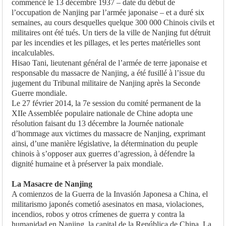
commencé le 13 décembre 1937 – date du début de
l’occupation de Nanjing par l’armée japonaise – et a duré six
semaines, au cours desquelles quelque 300 000 Chinois civils et
militaires ont été tués. Un tiers de la ville de Nanjing fut détruit
par les incendies et les pillages, et les pertes matérielles sont
incalculables.
Hisao Tani, lieutenant général de l’armée de terre japonaise et
responsable du massacre de Nanjing, a été fusillé à l’issue du
jugement du Tribunal militaire de Nanjing après la Seconde
Guerre mondiale.
Le 27 février 2014, la 7e session du comité permanent de la
XIIe Assemblée populaire nationale de Chine adopta une
résolution faisant du 13 décembre la Journée nationale
d’hommage aux victimes du massacre de Nanjing, exprimant
ainsi, d’une manière législative, la détermination du peuple
chinois à s’opposer aux guerres d’agression, à défendre la
dignité humaine et à préserver la paix mondiale.
La Masacre de Nanjing
A comienzos de la Guerra de la Invasión Japonesa a China, el
militarismo japonés cometió asesinatos en masa, violaciones,
incendios, robos y otros crímenes de guerra y contra la
humanidad en Nanjing, la capital de la República de China. La