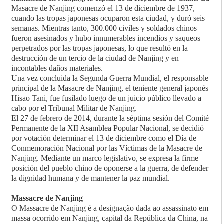
Masacre de Nanjing comenzó el 13 de diciembre de 1937,
cuando las tropas japonesas ocuparon esta ciudad, y duró seis
semanas. Mientras tanto, 300.000 civiles y soldados chinos
fueron asesinados y hubo innumerables incendios y saqueos
perpetrados por las tropas japonesas, lo que resultó en la
destrucción de un tercio de la ciudad de Nanjing y en
incontables daños materiales.
Una vez concluida la Segunda Guerra Mundial, el responsable
principal de la Masacre de Nanjing, el teniente general japonés
Hisao Tani, fue fusilado luego de un juicio público llevado a
cabo por el Tribunal Militar de Nanjing.
El 27 de febrero de 2014, durante la séptima sesión del Comité
Permanente de la XII Asamblea Popular Nacional, se decidió
por votación determinar el 13 de diciembre como el Día de
Conmemoración Nacional por las Víctimas de la Masacre de
Nanjing. Mediante un marco legislativo, se expresa la firme
posición del pueblo chino de oponerse a la guerra, de defender
la dignidad humana y de mantener la paz mundial.
Massacre de Nanjing
O Massacre de Nanjing é a designação dada ao assassinato em
massa ocorrido em Nanjing, capital da República da China, na