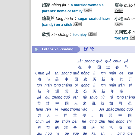
：
娘家
niáng jia
a married woman's
庙会
miào 
parents' home or family
：
糖葫芦
táng hú lu
sugar-coated haws
小吃
xiǎo c
(candy) on a stick
民间艺术
m
：
欣赏
xīn shǎng
to enjoy
folk arts
Zài
zhōng
guó
guò
chūn
jié
在
中
国
过
春
节
Chūn
jié
shì
zhong
guó
nóng
lì
xīn
nián
de
kāi
春
节
是
中
国
农
历
新
年
的
开
xin
nián
tōng
cháng
bǐ
gōng
lì
xīn
nián
wǎn
yí
新
年
通
常
比
公
历
新
年
晚
一
jié
duì
zhōng
guó
rén
lái
shuō
jiù
rú
tóng
shèng
节
对
中
国
人
来
说
就
如
同
圣
fāng
rén
yí
yàng
zhòng
yào
.
Àn
zhào
zhōng
guó
方
人
一
样
重
要
。
按
照
中
国
chūn
jié
de
zhǔn
bèi
hé
qìng
zhù
huó
dòng
shǐ
春
节
的
准
备
和
庆
祝
活
动
始
zuì
hòu
yí
gè
yuè
de
kāi
shǐ
,
bìng
qiě