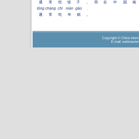
通
常
吃
饺
子
，
而
在
中
国
南
tōng
cháng
chī
nián
gāo
.
通
常
吃
年
糕
。
Copyright © China Intern
E-mail: webmaster