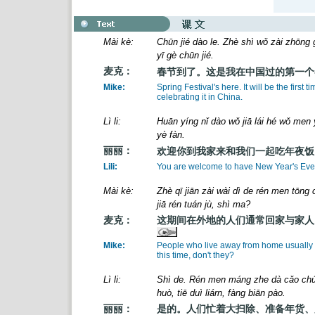
Mài kè:
Chūn jié dào le. Zhè shì wǒ zài zhōng 
yī gè chūn jié.
麦克：
春节到了。这是我在中国过的第一个
Mike:
Spring Festival's here. It will be the first ti
celebrating it in China.
Lì li:
Huān yíng nǐ dào wǒ jiā lái hé wǒ men y
yè fàn.
丽丽：
欢迎你到我家来和我们一起吃年夜饭
Lili:
You are welcome to have New Year's Eve 
Mài kè:
Zhè qī jiān zài wài dì de rén men tōng 
jiā rén tuán jù, shì ma?
麦克：
这期间在外地的人们通常回家与家人
Mike:
People who live away from home usually 
this time, don't they?
Lì li:
Shì de. Rén men máng zhe dà cǎo chú,
huò, tiē duì liárn, fàng biān pào.
丽丽：
是的。人们忙着大扫除、准备年货、