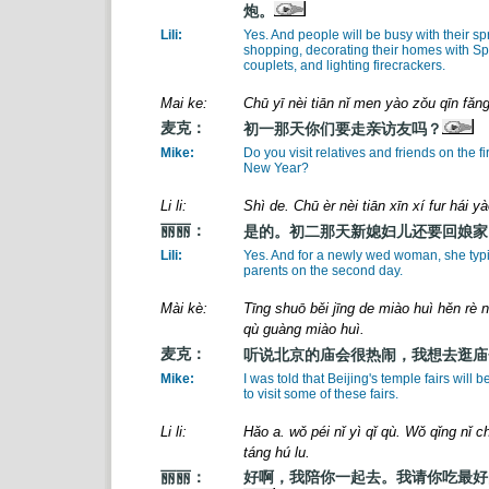
炮。
Lili:
Yes. And people will be busy with their sp
shopping, decorating their homes with Sp
couplets, and lighting firecrackers.
Mai ke:
Chū yī nèi tiān nǐ men yào zǒu qīn fǎ
麦克：
初一那天你们要走亲访友吗？
Mike:
Do you visit relatives and friends on the fi
New Year?
Li li:
Shì de. Chū èr nèi tiān xīn xí fur hái yà
丽丽：
是的。初二那天新媳妇儿还要回娘家
Lili:
Yes. And for a newly wed woman, she typic
parents on the second day.
Mài kè:
Tīng shuō běi jīng de miào huì hěn rè 
qù guàng miào huì.
麦克：
听说北京的庙会很热闹，我想去逛庙
Mike:
I was told that Beijing's temple fairs will be
to visit some of these fairs.
Li li:
Hǎo a. wǒ péi nǐ yì qǐ qù. Wǒ qǐng nǐ c
táng hú lu.
丽丽：
好啊，我陪你一起去。我请你吃最好