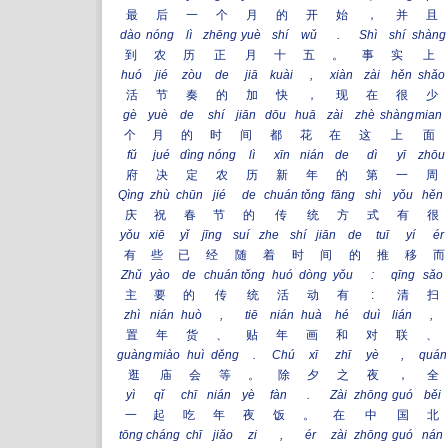
最
后
一
个
月
的
开
始
，
并
且
dào
nóng
lì
zhēng
yuè
shí
wǔ
.
Shì
shí
shàng
到
农
历
正
月
十
五
。
事
实
上
huó
jié
zòu
de
jiā
kuài
,
xiàn
zài
hěn
shǎo
活
节
奏
的
加
快
，
现
在
很
少
gè
yuè
de
shí
jiān
dōu
huā
zài
zhè
shàng
mian
个
月
的
时
间
都
花
在
这
上
面
fŭ
jué
dìng
nóng
lì
xīn
nián
de
dì
yī
zhōu
府
决
定
农
历
新
年
的
第
一
周
Qìng
zhù
chūn
jié
de
chuán
tǒng
fāng
shì
yǒu
hěn
庆
祝
春
节
的
传
统
方
式
有
很
yǒu
xiē
yǐ
jīng
suí
zhe
shí
jiān
de
tuī
yí
ér
有
些
已
经
随
着
时
间
的
推
移
而
Zhǔ
yào
de
chuán
tǒng
huó
dòng
yǒu
:
qīng
sǎo
主
要
的
传
统
活
动
有
:
清
扫
zhì
nián
huò
,
tiē
nián
huà
hé
duì
lián
,
置
年
货
、
贴
年
画
和
对
联
、
guàng
miào
huì
děng
.
Chú
xī
zhī
yè
,
quán
逛
庙
会
等
。
除
夕
之
夜
，
全
yì
qǐ
chī
nián
yè
fàn
.
Zài
zhōng
guó
běi
一
起
吃
年
夜
饭
。
在
中
国
北
tōng
cháng
chī
jiǎo
zi
,
ér
zài
zhōng
guó
nán