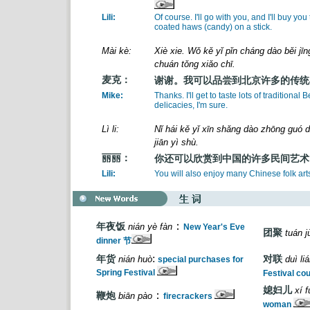
Lili:
Of course. I'll go with you, and I'll buy you
coated haws (candy) on a stick.
Mài kè:
Xiè xie. Wǒ kě yǐ pǐn cháng dào běi jī
chuán tǒng xiǎo chī.
麦克：
谢谢。我可以品尝到北京许多的传统
Mike:
Thanks. I'll get to taste lots of traditional B
delicacies, I'm sure.
Lì li:
Nǐ hái kě yǐ xīn shǎng dào zhōng guó 
jiān yì shù.
丽丽：
你还可以欣赏到中国的许多民间艺术
Lili:
You will also enjoy many Chinese folk art
：
年夜饭
nián yè fàn
New Year's Eve
团聚
tuán j
dinner 节
:
年货
nián huò
对联
duì liá
special purchases for
Spring Festival
Festival co
媳妇儿
xí f
：
鞭炮
biān pào
firecrackers
woman