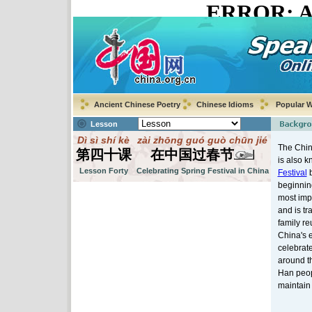
Ancient Chinese Poetry
Chinese Idioms
Popular 
Lesson
Dì sì shí kè
zài zhōng guó guò chūn jié
The Chi
第四十课
在中国过春节
is also 
Lesson Forty
Celebrating Spring Festival in China
Festival
b
beginning
most impo
and is tra
family re
China's e
celebrat
around t
Han peop
maintain