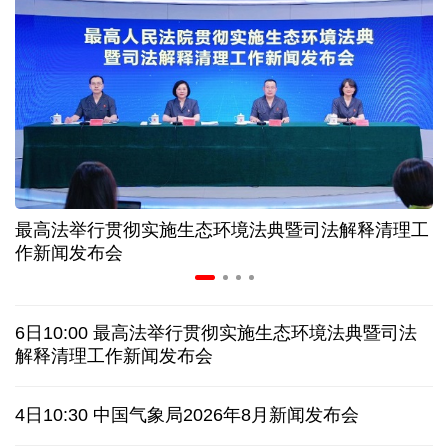
长江十年行 | 重庆“以竹代塑”铺就绿色发展新路
暑期档电影票房持续走高 “电影+”业态激发消费活力
年中经济观察丨以河溪流域为脉 打造乡村振兴示范
片区
最高法举行贯彻实施生态环境法典暨司法解释清理工
作新闻发布会
美媒:多场景低成本应用 中国让AI变得更具实用价值
这样的中国，怎一个“酷”字了得
6日10:00 最高法举行贯彻实施生态环境法典暨司法
解释清理工作新闻发布会
蓝厅观察丨被中方反制的7家美国实体有何来头？
4日10:30 中国气象局2026年8月新闻发布会
视频丨日本民众集会 反对高市政府扩军谋“核”