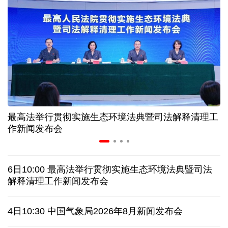
上半年医药工业创新加速突破 研发实力不断提升
夏日经济乘“热”而上 消费市场向“新”而行
长江十年行 | 重庆“以竹代塑”铺就绿色发展新路
最高法举行贯彻实施生态环境法典暨司法解释清理工
暑期档电影票房持续走高 “电影+”业态激发消费活力
作新闻发布会
架起巴西和中国人民相知相亲的桥梁
6日10:00 最高法举行贯彻实施生态环境法典暨司法
南京大屠杀历史不容篡改 日本打“核爆”牌洗不掉血债
解释清理工作新闻发布会
深山里的全球冠军：海外“Z世代”在黔读懂中国机遇
4日10:30 中国气象局2026年8月新闻发布会