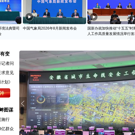
环境法典暨司
中国气象局2026年8月新闻发布会
国新办就加快推动“十五五”时
会
人工作高质量发展情况举行发
名有变
答记者问
征求意见
动计划》
衅图谋
起施行
8亿群众