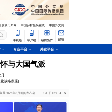
国发展门户网
中国乡村振兴在线
中国外文局
邮箱
手机版
客户端
融媒矩阵
站
专业平台
外宣平台
情怀与大国气派
”
]
代化战略底座
]
<
>
国气象局2026年8月新闻发布会
31日15:00 国新办就加快推动“十五五”时期退