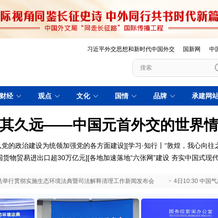
习近平外交思想和新时代中国外交
国新网
中
财经
观点
文化
国情
品牌
承建网
其久远——中国元首外交的世界
以党的政治建设为统领加强党的各方面建设
][
学习·知行丨“敦煌，我心向往之
国货物贸易进出口超30万亿元
][
各地加速落地“六张网”建设 夯实中国式现
 最高法举行贯彻实施生态环境法典暨司法解释清理工作新闻发布会
4日10:30 中