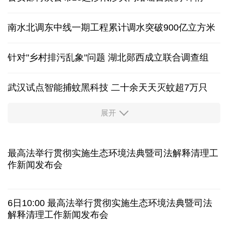
特朗普对外加征关税，为何在国内遭到围攻？
台风"白海豚"登陆浙江 水利部门全力防范暴雨洪水
公安部再次公布15起涉汛涉灾网络谣言案例
详情
南水北调东中线一期工程累计调水突破900亿立方米
针对"乡村排污乱象"问题 湖北郧西成立联合调查组
武汉试点智能捕蚊黑科技 二十余天天灭蚊超7万只
展开
从中国空调热销欧洲，看中国制造惠及全球