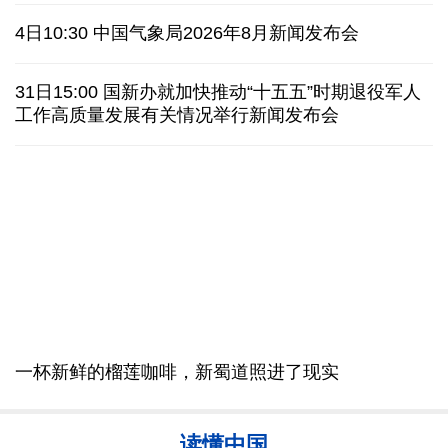
非必要不乱花 医保个人账户里的钱如何用在刀刃上
"校园贷"换上"新马甲" 警惕暑假期间网络消费陷阱
2026暑期档票房破85亿 已连续30天单日票房破亿
生猪养殖户有了兜底的保障 这份收入险"新"在哪里
最高法举行贯彻实施生态环境法典暨司法解释清理工
手机APP广告"乱跳转" 成了"数字牛皮癣" 专家建议
作新闻发布会
美国要"换牌" 伊朗"换将" 美伊博弈变数犹存
6日10:00 最高法举行贯彻实施生态环境法典暨司法
俄驻日大使:日本推翻"无核三原则"将招致邻国反制
解释清理工作新闻发布会
俄国防部:拦截285架乌克兰无人机并对乌发动空袭
4日10:30 中国气象局2026年8月新闻发布会