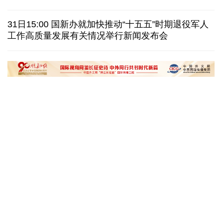
西班牙要求意大利取消针对性旅客边检
意:不会撤销
31日15:00 国新办就加快推动“十五五”时期退役军人
工作高质量发展有关情况举行新闻发布会
韩国极端高温持续首尔气温8年来首次突破40摄氏度
泰媒：春武里府发生摩托车车祸 中国公民一死一伤
“十五五”开局之年传统产业转型焕
黄河壶口瀑布金瀑
新一线观察
读懂中国