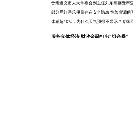
贵州遵义市人大常委会副主任刘东明接受审
部分网红游乐项目存在安全隐患 惊险背后的
体感超40℃，为什么天气预报不显示？专家
打卡 定格丹霞美景
服务实体经济 财政金融打出“组合拳”
31省份上半年外贸成绩单出炉 见证产业提质
比一张A4纸还要薄！我国高端钢材迎来密集
让药品更好触达患者 多款新药选择网络平台
7月份中国仓储指数保持扩张 行业运行韧性
金价大反弹！黄金以旧换新业务火热，记者
日本新版《防卫白皮书》，满篇野心和
特朗普再签行政令 禁止“生育旅游”收紧“出生
伊朗拟禁止敌对方通行霍尔木兹海峡 对违规
美参议院委员会投票认定传染病专家福奇藐