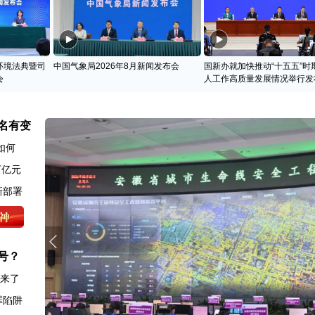
环境法典暨司
中国气象局2026年8月新闻发布会
国新办就加快推动“十五五”时
会
人工作高质量发展情况举行发
名有变
如何
万亿元
新部署
号？
图来了
罪陷阱