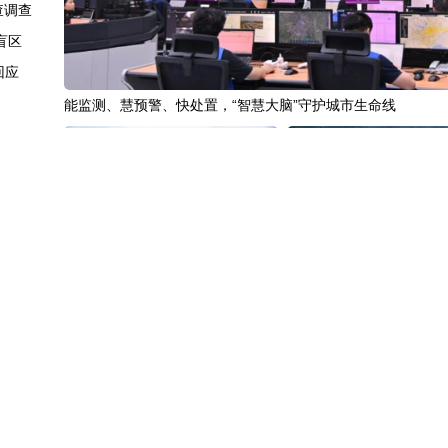
查调查
盲区
回应
能监测、慧预警、快处置，“智慧大脑”守护城市生命线
跃迁
突破
首发
较强
“十五五”开局之年传统产业转型焕
黄河壶口瀑布金瀑奔涌
探访
新一线观察
谎言
公民权”
者重罚
视国会
中国3分钟
|
85年后，我们为何仍
中国名医
|
北京中医医院佟