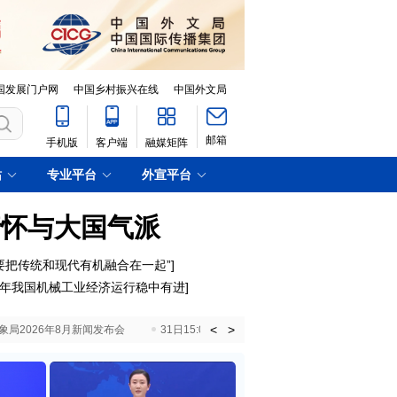
国发展门户网
中国乡村振兴在线
中国外文局
邮箱
手机版
客户端
融媒矩阵
站
专业平台
外宣平台
情怀与大国气派
要把传统和现代有机融合在一起”
]
年我国机械工业经济运行稳中有进
]
<
>
国气象局2026年8月新闻发布会
31日15:00 国新办就加快推动“十五五”时期退