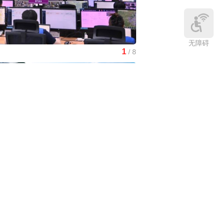
无障碍
1
/
8
红山文化新发掘持续补全中
中国3分钟
|
在雄安，看见“城市让
生活更美好”
庆:有一
中国访谈
|
“十五五”时期应对气候