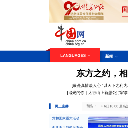
LANGUAGES
新闻
东方之约，相
[
最是真情暖人心
“以天下之利为
[
追光的你｜太行山上新愚公
][
“家事
29日10:00 国务院台湾事务办公室7月29日举行新闻发布会
网上直播
6日10:00
党和国家重大活动
中共中央新闻发布会