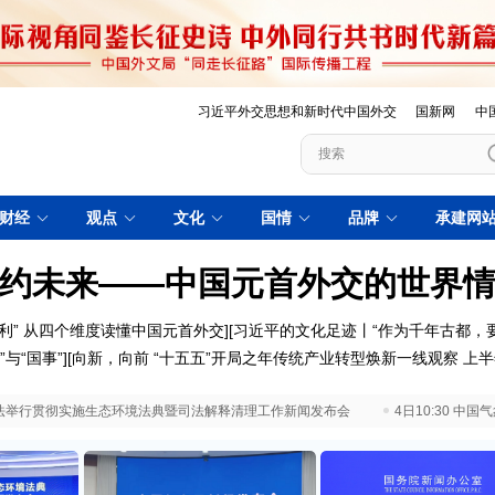
习近平外交思想和新时代中国外交
国新网
中
财经
观点
文化
国情
品牌
承建网
约未来——中国元首外交的世界
利”
从四个维度读懂中国元首外交
][
习近平的文化足迹丨“作为千年古都，
”与“国事”
][
向新，向前
“十五五”开局之年传统产业转型焕新一线观察
上半
 最高法举行贯彻实施生态环境法典暨司法解释清理工作新闻发布会
4日10:30 中