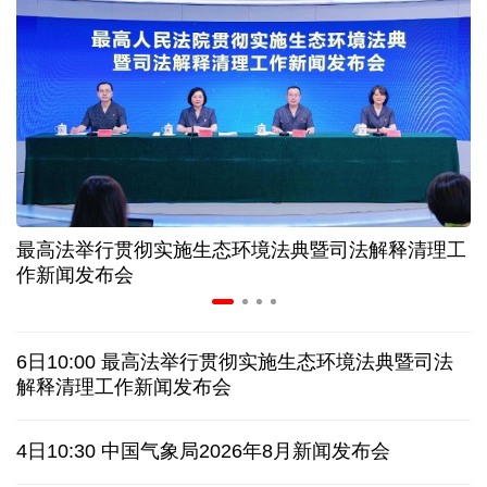
历经十余年，西藏南木林：昔日荒河滩 今时富绿洲
情满天山 援疆印记丨安徽支教生赢得桃李秀昆仑
从助力重建家园到治理乡村西藏扎西岗乡的乡贤力量
最高法举行贯彻实施生态环境法典暨司法解释清理工
上半年医药工业创新加速突破 研发实力不断提升
作新闻发布会
架起巴西和中国人民相知相亲的桥梁
6日10:00 最高法举行贯彻实施生态环境法典暨司法
南京大屠杀历史不容篡改 日本打“核爆”牌洗不掉血债
解释清理工作新闻发布会
深山里的全球冠军：海外“Z世代”在黔读懂中国机遇
4日10:30 中国气象局2026年8月新闻发布会