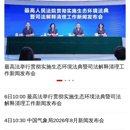
历经十余年，西藏南木林：昔日荒河滩 今时富绿洲
情满天山 援疆印记丨安徽支教生赢得桃李秀昆仑
从助力重建家园到治理乡村西藏扎西岗乡的乡贤力量
最高法举行贯彻实施生态环境法典暨司法解释清理工
上半年医药工业创新加速突破 研发实力不断提升
作新闻发布会
架起巴西和中国人民相知相亲的桥梁
6日10:00 最高法举行贯彻实施生态环境法典暨司法
南京大屠杀历史不容篡改 日本打“核爆”牌洗不掉血债
解释清理工作新闻发布会
深山里的全球冠军：海外“Z世代”在黔读懂中国机遇
4日10:30 中国气象局2026年8月新闻发布会