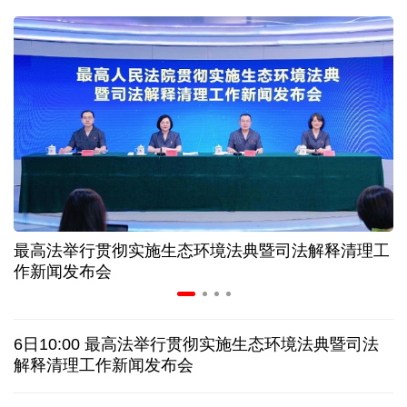
球票撬动全城消费 赛事经济如何将"流量"变"增量"
第五届数贸会将首设Token专区 探索算力贸易新路径
北京：非京籍家庭购房社保个税缴纳年限下调为一年
近346亿元 广东电网交出上半年投资建设亮眼答卷
最高法举行贯彻实施生态环境法典暨司法解释清理工
31省份上半年外贸成绩单出炉 见证产业提质跃迁
作新闻发布会
乌克兰石油公司设施遭遇大规模袭击
6日10:00 最高法举行贯彻实施生态环境法典暨司法
俄黑客称获取北约直接参与袭击俄领土的书面证据
解释清理工作新闻发布会