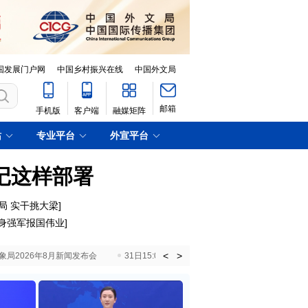
国发展门户网
中国乡村振兴在线
中国外文局
邮箱
手机版
客户端
融媒矩阵
站
专业平台
外宣平台
记这样部署
局 实干挑大梁
]
身强军报国伟业
]
<
>
国气象局2026年8月新闻发布会
31日15:00 国新办就加快推动“十五五”时期退