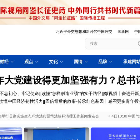
习近平外交思想和新时代中国外交
国新网
中
财经
观点
文化
国情
品牌
承建网
年大党建设得更加坚强有力？总书
不忘初心、牢记使命
][
读懂"怎样创造业绩"的实干路径
][
微视频丨奋进开新
优"读懂中国经济韧性活力
][
回信背后的故事·传承红色基因丨感召更多青年投
 最高法举行贯彻实施生态环境法典暨司法解释清理工作新闻发布会
4日10:30 中