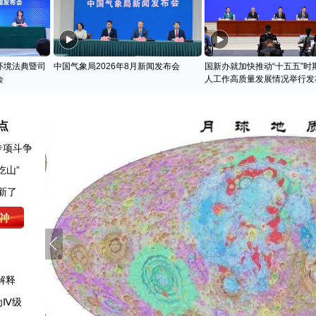
环境法典暨司
中国气象局2026年8月新闻发布会
国新办就加快推动“十五五”时
会
人工作高质量发展情况举行发
点
专项斗争
吃山”
新了
解释
为Ⅳ级