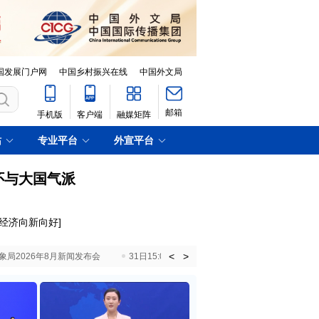
国发展门户网
中国乡村振兴在线
中国外文局
邮箱
手机版
客户端
融媒矩阵
站
专业平台
外宣平台
怀与大国气派
射经济向新向好
]
<
>
国气象局2026年8月新闻发布会
31日15:00 国新办就加快推动“十五五”时期退