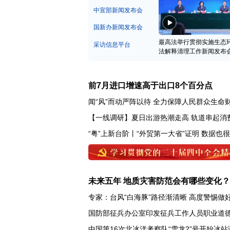
中宣部新闻发布会
国新办新闻发布会
最高法举行贯彻实施生态
采访信息平台
法解释清理工作新闻发布
前7月进口增速高于出口8个百分点
闻“风”而动严阵以待 全力保障人民群众生命
【一线调研】夏日出游热潮走高 轨道串起消
“粤”上新台阶丨“外贸第一大省”证明 数据也
未来五年 地质灾害防范会有哪些变化？
专家：台风“白海豚”路径渐清晰 高度警惕做
国防部征兵办公室印发征兵工作人员职业道
中国第16次北冰洋考察队“雪龙2”号开始冰站