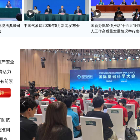
环境法典暨司
中国气象局2026年8月新闻发布会
国新办就加快推动“十五五”时
会
人工作高质量发展情况举行发
财产安全
费活力
很有前景
好防范
德准则
调查