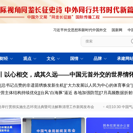
习近平外交思想和新时代中国外交
国新网
中
财经
观点
文化
国情
品牌
承建网
丨以心相交，成其久远——中国元首外交的世界情
[
总书记点赞的非遗苗绣焕发新生机
][
“大力发展以人民为中心的体育事业”
]
经营主体结构持续优化
][
台风“白海豚”逼近 各地加强防范
][
7月高频数据折
 最高法举行贯彻实施生态环境法典暨司法解释清理工作新闻发布会
4日10:30 中