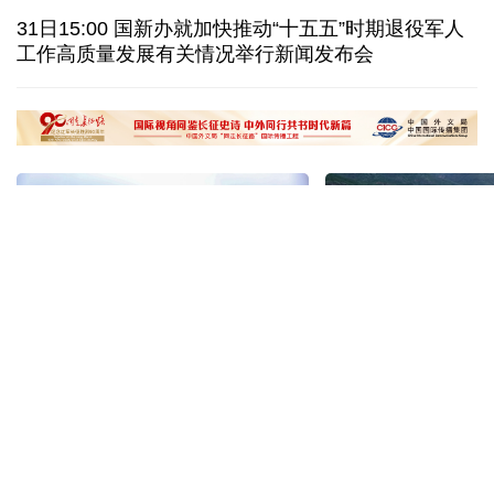
俄驻日大使：日本推翻“无核三原则”将招致邻国反制
31日15:00 国新办就加快推动“十五五”时期退役军人
工作高质量发展有关情况举行新闻发布会
OpenAI等美企被曝AI模型“越界” 安全风险引担忧
全球媒体聚焦丨大白兔奶糖包装走红西方社交媒体
“十五五”开局之年传统产业转型焕
黄河壶口瀑布金瀑
新一线观察
读懂中国