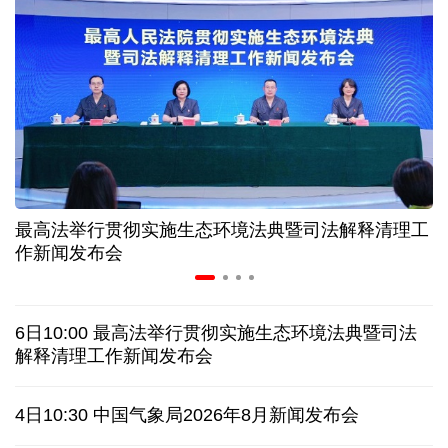
历经十余年，西藏南木林：昔日荒河滩 今时富绿洲
情满天山 援疆印记丨安徽支教生赢得桃李秀昆仑
从助力重建家园到治理乡村西藏扎西岗乡的乡贤力量
最高法举行贯彻实施生态环境法典暨司法解释清理工
上半年医药工业创新加速突破 研发实力不断提升
作新闻发布会
架起巴西和中国人民相知相亲的桥梁
6日10:00 最高法举行贯彻实施生态环境法典暨司法
南京大屠杀历史不容篡改 日本打“核爆”牌洗不掉血债
解释清理工作新闻发布会
深山里的全球冠军：海外“Z世代”在黔读懂中国机遇
4日10:30 中国气象局2026年8月新闻发布会