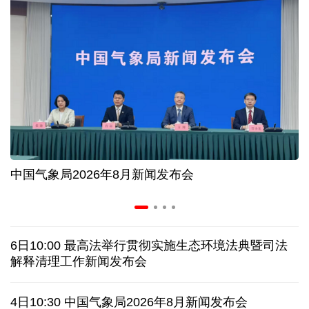
前7月海南离岛免税购物额216亿元 同比增长17.9%
60余国家、地区和国际组织在今年服贸会设展办会
"反向海淘"持续火热，外国游客为啥爱上"中国购"？
广东7月用电量突破千亿千瓦时 折射经济强劲活力
中国气象局2026年8月新闻发布会
"一公里"产业链出圈 深圳华强北迎来全球采购热潮
协议接近达成 伊朗披露海峡新航道通行细节
6日10:00 最高法举行贯彻实施生态环境法典暨司法
美媒称美国增派人手 在古巴加大力度开展情报活动
解释清理工作新闻发布会
巴西降级与阿根廷关系 阿称驻巴大使将“回国休假”
4日10:30 中国气象局2026年8月新闻发布会