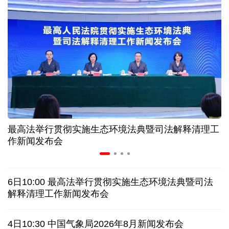
美媒:多场景低成本应用 中国让AI变得更具实用价值
上半年机械工业规上企业实现营业收入同比增长
6.5%
“零关税”实施100天 见证中非合作新气象
高温下用电负荷创新高 解码今夏的清凉底气
最高法举行贯彻实施生态环境法典暨司法解释清理工
作新闻发布会
活力中国调研行丨弯道超车 如何“皖”美提速
老挝国会主席赛宋蓬逝世
6日10:00 最高法举行贯彻实施生态环境法典暨司法
解释清理工作新闻发布会
伊朗：与阿曼“接近”达成协议但并不意味重开海峡
4日10:30 中国气象局2026年8月新闻发布会