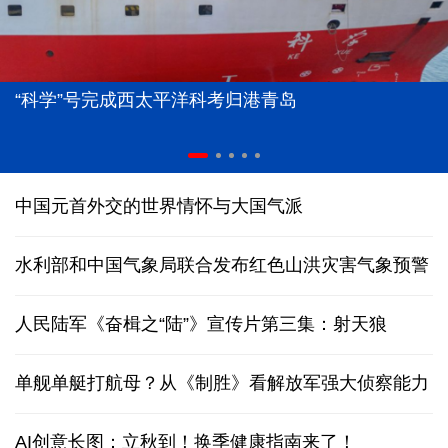
“科学”号完成西太平洋科考归港青岛
中国元首外交的世界情怀与大国气派
水利部和中国气象局联合发布红色山洪灾害气象预警
人民陆军《奋楫之“陆”》宣传片第三集：射天狼
单舰单艇打航母？从《制胜》看解放军强大侦察能力
AI创意长图：立秋到！换季健康指南来了！