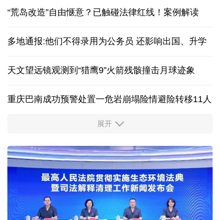
“荒岛改造”自由惬意？已触碰法律红线！案例解读
多地通报:他们不得录用为公务员 还影响出国、升学
天文望远镜观测到“猎鹰9”火箭残骸撞击月球迹象
重庆巴南成功预警处置一危岩崩塌险情避险转移11人
展开
“新”意盎然，外资机构持续看好中国经济
中证协召开国际业务委员会主任委员（扩大）会议
我国首个银行业数据出境负面清单备案案例落地北京