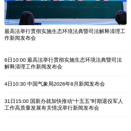
科创转型到全球布局 上海出台规划让民企敢闯敢投
合肥"人工智能+"多场景落地 千行百业装上智慧引擎
最高法举行贯彻实施生态环境法典暨司法解释清理工
宇树科技战略配售名单公布:DeepSeek、腾讯等在列
作新闻发布会
美媒称美国中情局秘密设立古巴工作组
6日10:00 最高法举行贯彻实施生态环境法典暨司法
俄外交部说日本加速"再军事化"扰乱地区及全球安全
解释清理工作新闻发布会
被曝酒驾、盗窃、猥亵等 日本自卫队多人遭受处分
4日10:30 中国气象局2026年8月新闻发布会
也门胡塞武装称袭击政府军集结地 造成数百人伤亡
31日15:00 国新办就加快推动“十五五”时期退役军人
工作高质量发展有关情况举行新闻发布会
八国外长发表联合声明谴责以色列持续侵犯加沙地带