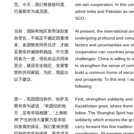
范。今天，我们将接收印度、
win-win cooperation. In this co
巴基斯坦为成员国。
admit India and Pakistan as n
SCO.
当前，国际和地区形势深刻复
At present, the international an
杂变化，不稳定不确定因素增
undergoing profound and compl
多。各国惟有同舟共济，才能
factors and uncertainties are o
妥善应对威胁和挑战。中方愿
cooperation can countries prop
同各方一道，强化命运共同体
challenges. China is willing to 
意识，建设安全稳定、发展繁
to strengthen the sense of com
荣的共同家园。为此，我提出
build a common home of securit
以下建议。
and prosperity. To this end, I w
following.
第一，巩固团结协作。哈萨克
First, strengthen solidarity and
斯坦有句谚语，“有团结的地
Kazakhstan goes, where there is
方，定有幸福相随”。“上海精
follow. The Shanghai Spirit has
神”产生的强大凝聚力是本组
solidarity which ensures the g
织发展的保证。我们要保持团
carry forward this fine tradition
结协作的良好传统，新老成员
coordination. All member state