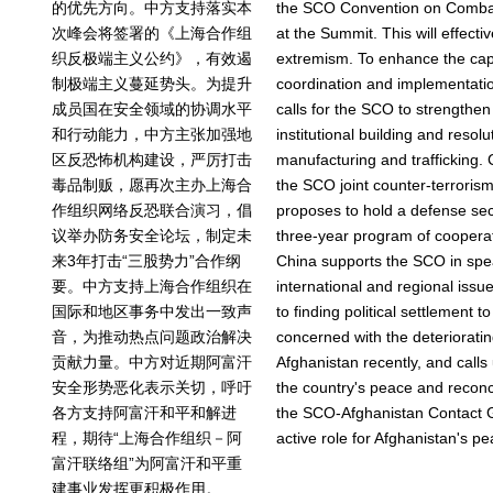
的优先方向。中方支持落实本
the SCO Convention on Combat
次峰会将签署的《上海合作组
at the Summit. This will effecti
织反极端主义公约》，有效遏
extremism. To enhance the cap
制极端主义蔓延势头。为提升
coordination and implementation
成员国在安全领域的协调水平
calls for the SCO to strengthen
和行动能力，中方主张加强地
institutional building and resolu
区反恐怖机构建设，严厉打击
manufacturing and trafficking. C
毒品制贩，愿再次主办上海合
the SCO joint counter-terroris
作组织网络反恐联合演习，倡
proposes to hold a defense sec
议举办防务安全论坛，制定未
three-year program of cooperati
来3年打击“三股势力”合作纲
China supports the SCO in spe
要。中方支持上海合作组织在
international and regional iss
国际和地区事务中发出一致声
to finding political settlement t
音，为推动热点问题政治解决
concerned with the deteriorating
贡献力量。中方对近期阿富汗
Afghanistan recently, and calls 
安全形势恶化表示关切，呼吁
the country's peace and reconc
各方支持阿富汗和平和解进
the SCO-Afghanistan Contact G
程，期待“上海合作组织－阿
active role for Afghanistan's p
富汗联络组”为阿富汗和平重
建事业发挥更积极作用。