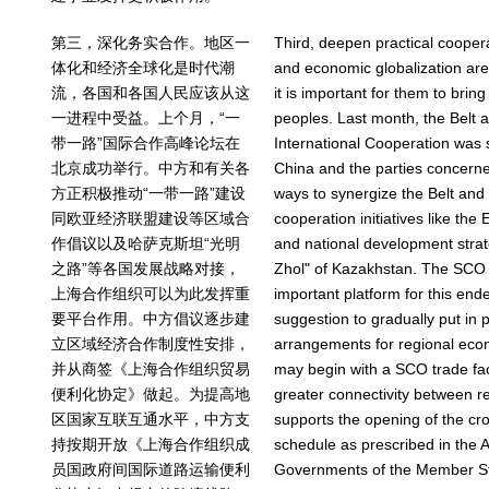
第三，深化务实合作。地区一
Third, deepen practical coopera
体化和经济全球化是时代潮
and economic globalization are
流，各国和各国人民应该从这
it is important for them to bring
一进程中受益。上个月，“一
peoples. Last month, the Belt
带一路”国际合作高峰论坛在
International Cooperation was s
北京成功举行。中方和有关各
China and the parties concerne
方正积极推动“一带一路”建设
ways to synergize the Belt and 
同欧亚经济联盟建设等区域合
cooperation initiatives like th
作倡议以及哈萨克斯坦“光明
and national development strate
之路”等各国发展战略对接，
Zhol" of Kazakhstan. The SCO 
上海合作组织可以为此发挥重
important platform for this ende
要平台作用。中方倡议逐步建
suggestion to gradually put in p
立区域经济合作制度性安排，
arrangements for regional eco
并从商签《上海合作组织贸易
may begin with a SCO trade fac
便利化协定》做起。为提高地
greater connectivity between r
区国家互联互通水平，中方支
supports the opening of the cr
持按期开放《上海合作组织成
schedule as prescribed in the
员国政府间国际道路运输便利
Governments of the Member St