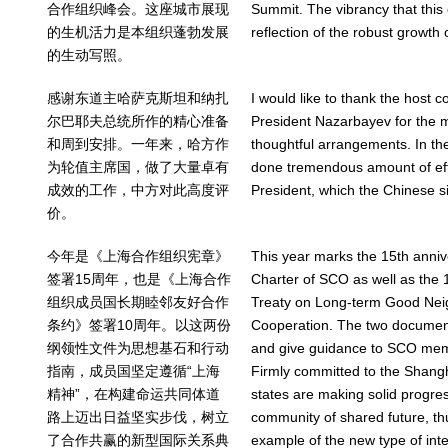
合作组织峰会。这座城市展现
Summit. The vibrancy that this c
的生机活力是本组织蓬勃发展
reflection of the robust growth
的生动写照。
感谢东道主哈萨克斯坦和纳扎
I would like to thank the host
尔巴耶夫总统所作的精心准备
President Nazarbayev for the 
和周到安排。一年来，哈方作
thoughtful arrangements. In th
为轮值主席国，做了大量卓有
done tremendous amount of ef
成效的工作，中方对此高度评
President, which the Chinese s
价。
今年是《上海合作组织宪章》
This year marks the 15th annive
签署15周年，也是《上海合作
Charter of SCO as well as the 
组织成员国长期睦邻友好合作
Treaty on Long-term Good Neig
条约》签署10周年。以这两份
Cooperation. The two document
纲领性文件为思想基石和行动
and give guidance to SCO memb
指南，成员国坚定遵循“上海
Firmly committed to the Shang
精神”，在构建命运共同体道
states are making solid progres
路上迈出日益坚实步伐，树立
community of shared future, thu
了合作共赢的新型国际关系典
example of the new type of inte