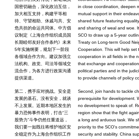
国密切融合，深化政治互信，
in close coordination, deepen 
加大相互支持，构建平等相
mutual support in their endeav
待、守望相助、休戚与共、安
shared future featuring equality
危共担的命运共同体。中方倡
and sharing of weal and woe. It
议制定《上海合作组织成员国
SCO to draw up a 5-year outlin
长期睦邻友好合作条约》未来
Treaty on Long-term Good Neig
5年实施纲要，规划下一阶段
Cooperation. This will help set
各领域合作方向。建议加强立
cooperation in all fields in the
法机构、政党、司法等领域交
that exchange and cooperation 
流合作，为各方进行政策沟通
political parties and in the judi
提供渠道。
to provide channels of policy c
第二，携手应对挑战。安全是
Second, join hands to tackle ch
发展的基石。没有安全，就谈
prerequisite for development. Wi
不上发展。近期本地区发生的
no development to speak of. Rec
暴力恐怖事件表明，打击“三
region show that the fight agai
股势力”斗争仍然任重道远，
a long and arduous task. We sh
我们要一如既往将维护地区安
priority to the SCO's commitme
全稳定作为上海合作组织工作
security and stability. China s