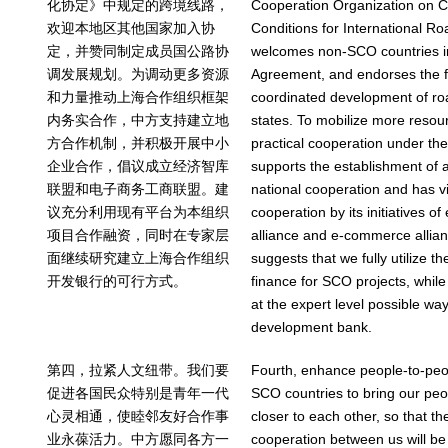
化协定》中规定的跨境线路，
Cooperation Organization on C
欢迎本地区其他国家加入协
Conditions for International R
定，并赞同制定成员国公路协
welcomes non-SCO countries in 
调发展规划。为调动更多资源
Agreement, and endorses the fo
和力量推动上海合作组织框架
coordinated development of 
内务实合作，中方支持建立地
states. To mobilize more resour
方合作机制，并积极开展中小
practical cooperation under t
企业合作，倡议成立经济智库
supports the establishment of
联盟和电子商务工商联盟。建
national cooperation and has 
议充分利用现有平台为本组织
cooperation by its initiatives o
项目合作融资，同时在专家层
alliance and e-commerce allia
面继续研究建立上海合作组织
suggests that we fully utilize th
开发银行的可行方式。
finance for SCO projects, while
at the expert level possible wa
development bank.
第四，拉紧人文纽带。我们要
Fourth, enhance people-to-peop
促进各国民众特别是青年一代
SCO countries to bring our peop
心灵相通，使睦邻友好合作事
closer to each other, so that t
业永葆活力。中方愿同各方一
cooperation between us will be