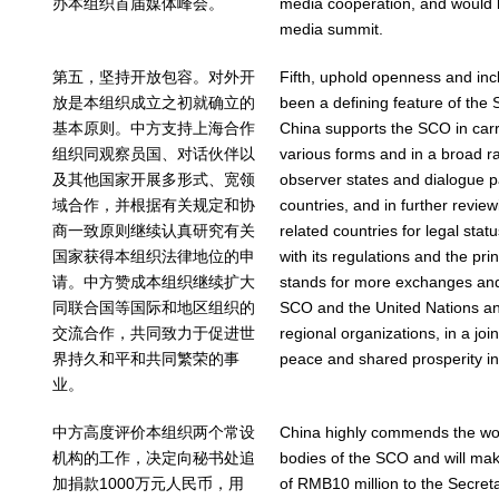
办本组织首届媒体峰会。
media cooperation, and would li
media summit.
第五，坚持开放包容。对外开
Fifth, uphold openness and in
放是本组织成立之初就确立的
been a defining feature of the 
基本原则。中方支持上海合作
China supports the SCO in carr
组织同观察员国、对话伙伴以
various forms and in a broad ra
及其他国家开展多形式、宽领
observer states and dialogue p
域合作，并根据有关规定和协
countries, and in further revie
商一致原则继续认真研究有关
related countries for legal sta
国家获得本组织法律地位的申
with its regulations and the pr
请。中方赞成本组织继续扩大
stands for more exchanges an
同联合国等国际和地区组织的
SCO and the United Nations an
交流合作，共同致力于促进世
regional organizations, in a join
界持久和平和共同繁荣的事
peace and shared prosperity in
业。
中方高度评价本组织两个常设
China highly commends the wo
机构的工作，决定向秘书处追
bodies of the SCO and will mak
加捐款1000万元人民币，用
of RMB10 million to the Secreta