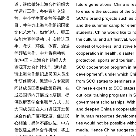
道，继续做好上海合作组织大
future generations. China is re
学运行工作，办好青年交流
to ensure the success of the SC
营、中小学生夏令营等品牌项
SCO's brand projects such as
目，并主办上海合作组织国家
and the summer camp for elem
文化艺术节、妇女论坛、职工
students. China would like to h
技能大赛等活动，扎实推进卫
the cultural and art festival, w
生、救灾、环保、体育、旅游
contest of workers, and strive 
等领域合作。中方将启动实
cooperation in health, disaster 
施“中国－上海合作组织人力
protection, sports and tourism.
资源开发合作计划”，通过邀
SCO cooperation program in 
请上海合作组织成员国人员来
development", under which Chin
华研修研讨、派遣中方专家顾
from SCO states to seminars a
问赴成员国提供政策咨询、在
Chinese experts to SCO states t
成员国境内开展当地培训、提
out local training programs in
供政府奖学金名额等方式，加
government scholarships. With
大同成员国在人力资源开发领
and deepen China's cooperati
域合作的广度和深度。促进民
in human resources developme
心相通，媒体不能缺位。中方
ties would not be possible witho
倡议建立媒体合作机制，将主
media. Hence China suggests 