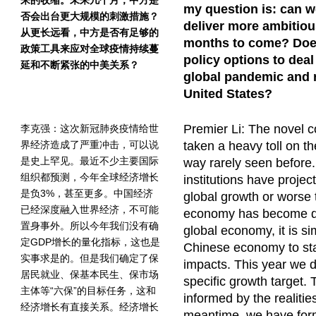
来的收缩。未来几个月，中方是
my question is: can w
否会出台更大规模的刺激措施？
deliver more ambitiou
从更长远看，中方是否有足够的
months to come? Does
政策工具来应对全球疫情持续蔓
policy options to dea
延和不断紧张的中美关系？
global pandemic and r
United States?
Premier Li: The novel 
李克强：这次新冠肺炎疫情给世
界经济造成了严重冲击，可以说
taken a heavy toll on t
是史上罕见。最近不少主要国际
way rarely seen before.
组织都预测，今年全球经济增长
institutions have proje
是负3%，甚至更多。中国经济
global growth or worse 
已经深度融入世界经济，不可能
economy has become dee
置身事外。所以今年我们没有确
global economy, it is si
定GDP增长的量化指标，这也是
Chinese economy to st
实事求是的。但是我们确定了保
impacts. This year we d
居民就业、保基本民生、保市场
specific growth target. 
主体等“六保”的目标任务，这和
informed by the realitie
经济增长有直接关系。经济增长
meantime, we have form