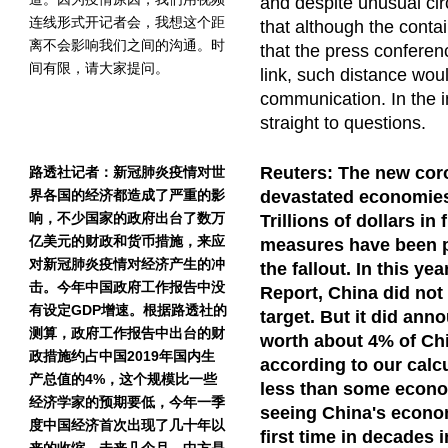
and despite unusual ci
连线形式开记者会，我想这个距
that although the conta
离不会影响我们之间的沟通。时
that the press conferen
间有限，请大家提问。
link, such distance wou
communication. In the i
straight to questions.
Reuters: The new cor
路透社记者：新冠肺炎疫情对世
界各国的经济都造成了严重的影
devastated economies
响，不少国家的政府出台了数万
Trillions of dollars in
亿美元的财政和货币措施，来应
measures have been p
对新冠肺炎疫情对经济产生的冲
the fallout. In this y
击。今年中国政府工作报告中没
Report, China did not
有设定GDP增速。根据路透社的
target. But it did an
测算，政府工作报告中出台的财
worth about 4% of Ch
政措施约占中国2019年国内生
according to our calcu
产总值的4%，这个规模比一些
less than some econo
经济学家的预期要低，今年一季
seeing China's econom
度中国经济首次出现了几十年以
first time in decades i