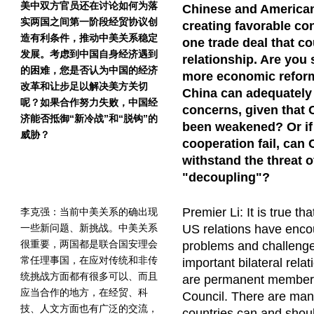
美中双方官员还在讨论如何为落
Chinese and American 
实两国之间第一阶段经贸协议创
creating favorable co
造有利条件，推动中美关系稳定
one trade deal that co
发展。考虑到中国自身经济遇到
relationship. Are you s
的困难，您是否认为中国的经济
more economic refor
改革和让步足以解决美方关切
China can adequately
呢？如果合作努力失败，中国经
concerns, given that
济能否抵御“新冷战”和“脱钩”的
been weakened? Or if 
威胁？
cooperation fail, can
withstand the threat 
"decoupling"?
Premier Li: It is true t
李克强：当前中美关系的确出现
一些新问题、新挑战。中美关系
US relations have enc
很重要，两国都是联合国安理会
problems and challenges
常任理事国，在应对传统和非传
important bilateral rela
统挑战方面都有很多可以、而且
are permanent members
应当合作的地方，在经贸、科
Council. There are man
技、人文方面也有广泛的交流，
countries can and shou