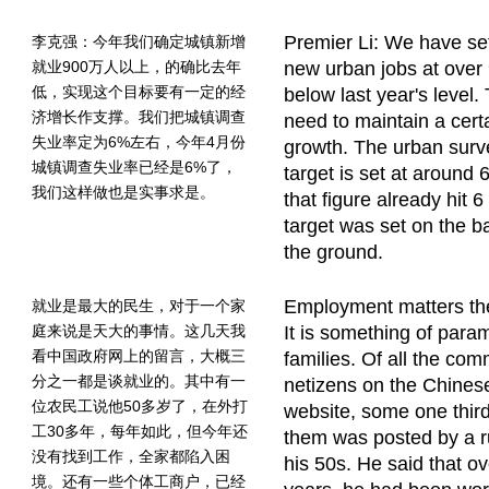
Premier Li: We have set 
李克强：今年我们确定城镇新增
就业900万人以上，的确比去年
new urban jobs at over
低，实现这个目标要有一定的经
below last year's level. 
济增长作支撑。我们把城镇调查
need to maintain a cert
失业率定为6%左右，今年4月份
growth. The urban sur
城镇调查失业率已经是6%了，
target is set at around 6 
我们这样做也是实事求是。
that figure already hit 
target was set on the ba
the ground.
Employment matters the 
就业是最大的民生，对于一个家
庭来说是天大的事情。这几天我
It is something of para
看中国政府网上的留言，大概三
families. Of all the co
分之一都是谈就业的。其中有一
netizens on the Chines
位农民工说他50多岁了，在外打
website, some one third
工30多年，每年如此，但今年还
them was posted by a r
没有找到工作，全家都陷入困
his 50s. He said that ov
境。还有一些个体工商户，已经