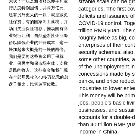
大块：一块是新增财政赤字和发
sizable scale can be gr
行抗疫特别国债，共两万亿元。
categories. The first co
还有另外更大的一块，就是减免
deficits and issuance 
社保费，有的国家叫工薪税，并
COVID-19 control. Toge
动用失业保险结存，推动国有商
trillion RMB yuan. The 
业银行让利、自然垄断性企业降
roughly twice as big, co
价以降低企业的经营成本。这一
enterprises of their cont
块加起来大概是前一块的两倍。
security schemes, also 
我们是要将这些资金用于保就
some other countries, a
业、保民生和保市场主体，支撑
of the unemployment in
居民的收入。这些资金和我们现
concessions made by s
在全部居民收入40多万亿元的总
banks, and price reduct
盘子相比，比例达两位数。
industries to lower ente
This money will be prim
jobs, people's basic li
businesses, and sustai
accounts for a double-d
than 40 trillion RMB yu
income in China.