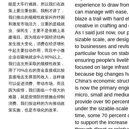
能是大车行难路。所以我们在政
experience to draw from
策上要注重创新。我刚才讲了，
can manage with ease, 
我们推出的规模性政策叫作纾困
blaze a trail with hard 
和激发市场活力，注重的是稳就
creative in crafting and 
业、保民生，主要不是依赖上基
As I said just now, our 
建项目。因为现在中国经济结构
sizable scale, are design
发生很大变化，消费在经济增长
to businesses and revit
中起主要拉动作用，而且中小微
particular focus on sta
企业在吸纳就业中占90%以上。
ensuring people's livel
我们这次所采取的规模性政策，
focused on large infrast
用了70%左右的资金直接或比较
because big changes ha
直接地去支撑居民收入，这样做
China's economic struc
可以促进消费、带动市场。而且
is now the primary engi
因为疫情，我们面临一个很大的
micro, small and medi
难题，就是疫情防控措施会抑制
provide over 90 percent 
消费。我们按这样的方向推动政
under the sizable-scale 
策实施，也是市场化的改革。
time, some 70 percent o
to support the increase