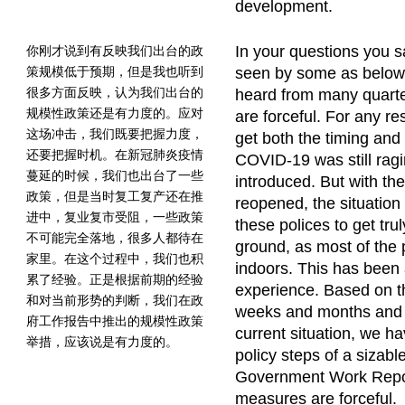
development.
In your questions you 
你刚才说到有反映我们出台的政
策规模低于预期，但是我也听到
seen by some as below 
很多方面反映，认为我们出台的
heard from many quarte
规模性政策还是有力度的。应对
are forceful. For any r
这场冲击，我们既要把握力度，
get both the timing and 
还要把握时机。在新冠肺炎疫情
COVID-19 was still rag
蔓延的时候，我们也出台了一些
introduced. But with t
政策，但是当时复工复产还在推
reopened, the situation t
进中，复业复市受阻，一些政策
these polices to get tru
不可能完全落地，很多人都待在
ground, as most of the p
家里。在这个过程中，我们也积
indoors. This has been 
累了经验。正是根据前期的经验
experience. Based on t
和对当前形势的判断，我们在政
weeks and months and 
府工作报告中推出的规模性政策
current situation, we 
举措，应该说是有力度的。
policy steps of a sizabl
Government Work Repor
measures are forceful.