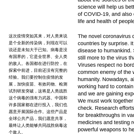
science will help us be
of COVID-19, and also c
life and health of peopl
The novel coronavirus 
这次疫情突如其来，对人类来说
是个全新的传染病，到现在可以
countries by surprise. I
说还是未知大于已知。病毒是没
disease to humankind. So
有国界的，它是全世界、全人类
still more to the virus 
的敌人。各国都在进行防控，在
Viruses respect no bord
探索中前进，目前还没有完整的
common enemy of the w
经验。我们要控制住疫情的发
humanity. Nowadays, all 
展，加快疫苗、有效药物、检测
working hard to contain 
试剂研发突破，这将是人类战胜
and we are gaining exp
这个病毒的强有力武器。中国和
We must work together t
许多国家都在进行投入，我们也
check. Research efforts
愿意开展国际合作。这些产品是
for breakthroughs in vac
全球公共产品，我们愿意共享，
medicines and testing r
最终让人类能够共同战胜病毒这
powerful weapons to he
个敌人。