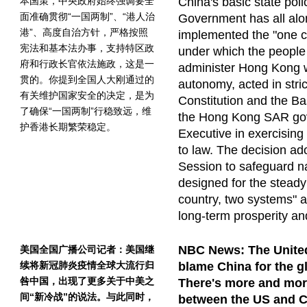
本国策，中央政府始终强调要全
China's basic state poli
面准确贯彻“一国两制”、“港人治
Government has all along
港”、高度自治方针，严格按照
implemented the "one c
宪法和基本法办事，支持特区政
under which the peopl
府和行政长官依法施政，这是一
administer Hong Kong w
贯的。你提到全国人大刚通过的
autonomy, acted in stri
有关维护国家安全的决定，是为
Constitution and the B
了确保“一国两制”行稳致远，维
the Hong Kong SAR gov
护香港长期繁荣稳定。
Executive in exercising
to law. The decision a
Session to safeguard na
designed for the steady
country, two systems" 
long-term prosperity and
NBC News: The United
美国全国广播公司记者：美国继
续将新冠肺炎疫情全球大流行归
blame China for the g
咎中国，出现了更多关于中美之
There's more and more
间“新冷战”的说法。与此同时，
between the US and C