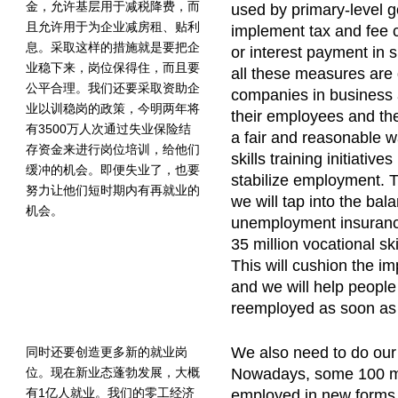
金，允许基层用于减税降费，而
used by primary-level 
且允许用于为企业减房租、贴利
implement tax and fee c
息。采取这样的措施就是要把企
or interest payment in 
业稳下来，岗位保得住，而且要
all these measures are
公平合理。我们还要采取资助企
companies in business 
业以训稳岗的政策，今明两年将
their employees and the
有3500万人次通过失业保险结
a fair and reasonable w
存资金来进行岗位培训，给他们
skills training initiativ
缓冲的机会。即便失业了，也要
stabilize employment. T
努力让他们短时期内有再就业的
we will tap into the bal
机会。
unemployment insuranc
35 million vocational ski
This will cushion the 
and we will help people
reemployed as soon as 
We also need to do our 
同时还要创造更多新的就业岗
位。现在新业态蓬勃发展，大概
Nowadays, some 100 mi
有1亿人就业。我们的零工经济
employed in new forms