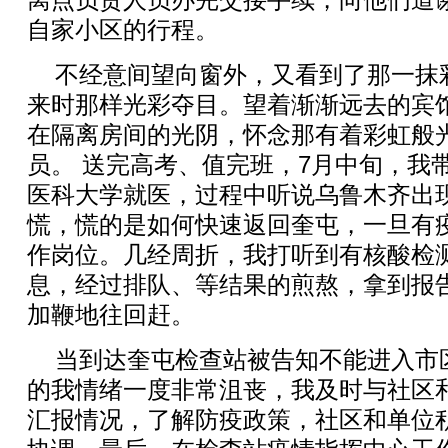
离点负责人员办完交接手续，向他们道
自家小区的行程。
不经意间望向窗外，又看到了那一抹
来时那样光彩夺目。望着渐渐远去的宾
在隔离房间的光阴，怀念那有着彩虹般
员。 送完高考、值完班，7月中旬，我
医科大学就医，过程中听说乌鲁木齐出
慌，慌的是如何快速返回奎屯，一旦有
作岗位。几经周折，我打听到有核酸检
息，经过排队、等结果的煎熬，拿到报
加鞭地往回赶。
当到达奎屯检查站被告知不能进入市
的我情绪一度非常沮丧，我及时与社区
汇报情况，了解防疫政策，社区和单位