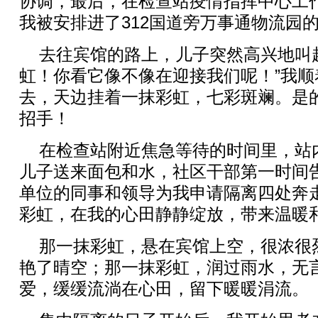
协调，最后，在检查站疫情指挥中心工
我被安排进了312国道旁万事通物流园
去往宾馆的路上，儿子突然高兴地叫
虹！你看它像不像在迎接我们呢！”我顺
去，天边挂着一抹彩虹，七彩斑斓。是
招手！
在检查站附近焦急等待的时间里，站
儿子送来面包和水，社区干部第一时间
单位的同事和领导为我申请隔离四处奔
彩虹，在我的心田静静绽放，带来温暖
那一抹彩虹，悬在宾馆上空，很浓很
艳了晴空；那一抹彩虹，润过雨水，无
爱，缓缓流淌在心田，留下暖暖涓流。