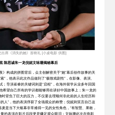
出席《消失的她》首映礼 [小桌电影 供图]
底 陈思诚朱一龙倪妮文咏珊揭秘幕后
夜》构成的拼图背后，众主创解密关于“她”幕后创作故事的关
索”，他表示此次作品做到了“极致戏剧性”，在影像、表演、
试；导演崔睿的关键词则是“启程”，在海外留学从业多年回国
他希望自己所有的学识都能够用在讲好中国故事上；朱一龙的
人物时背负了巨大的压力，不仅要去理顺何非此前的人生经历和
解的人”，他的表演俘获了全场观众的称赞；倪妮则笑言自己这
的陈麦是当下大银幕非常难得一见的女性角色，“有智慧、果敢，
力量的表演在影片后段更是赚足观众眼泪；文咏珊此次在电影