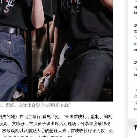
、倪妮、文咏珊合影 [小桌电影 供图]
消失的她》在北京举行“看见「她」”全国首映礼，监制、编剧
倪妮、文咏珊，主演黄子琪出席活动现场，分享年度最神秘
转、极致戏剧以及震撼人心的悬疑大戏，首映收获好评无数，众