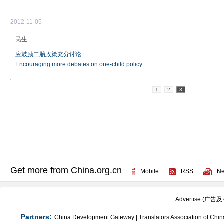
2012-11-05
民生
应鼓励二胎政策充分讨论
Encouraging more debates on one-child policy
1
2
3
Get more from China.org.cn
Mobile
RSS
Ne