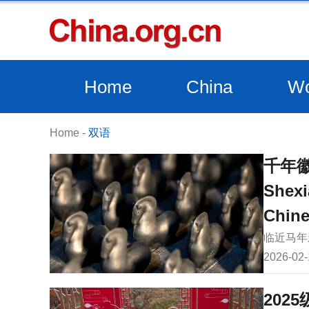
Home
China
Wo
Home
-
双语
千年
Shexi
Chine
临近马年
2026-02-
202