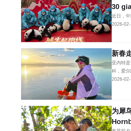
30 gi
近日，中
2026-02-
新春
亚内特是
科，爱尔
2026-02-
为犀鸟
Hornb
春节前夕