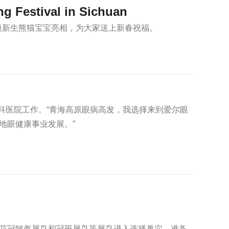
ng Festival in Sichuan
5级新生熊猫宝宝亮相，为大家送上新春祝福。
眼科医院工作。“青海高原眼病高发，我选择来到爱尔眼
地眼健康事业发展。”
花冠皱盔犀鸟和冠斑犀鸟等犀鸟进入选择巢穴、准备