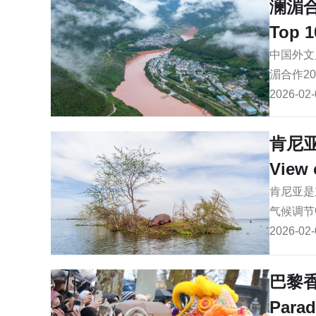
澜湄合
Top 1
中国外文
湄合作2
2026-02-
肯尼
View 
肯尼亚是
气候调节
2026-02-
巴黎香
Parad