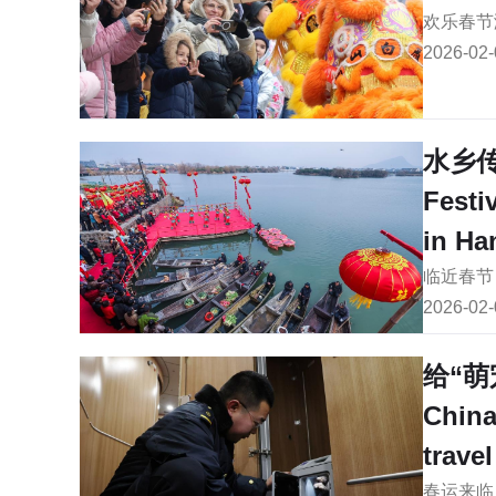
欢乐春节
2026-02-
水乡
Festi
in H
临近春节
2026-02-
给“萌
China
travel
春运来临