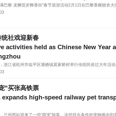
满巴黎·龙狮贺岁舞香街”春节巡游活动2月1日在巴黎香榭丽舍
03
传统社戏迎新春
ve activities held as Chinese New Year 
angzhou
，浙江省杭州市临平区塘栖镇莫家桥村举行传统民俗过大年活动
03
宠”买张高铁票
 expands high-speed railway pet transpo
，兰州西站迎来了一些“萌宠”旅客，这些符合条件的宠物将由