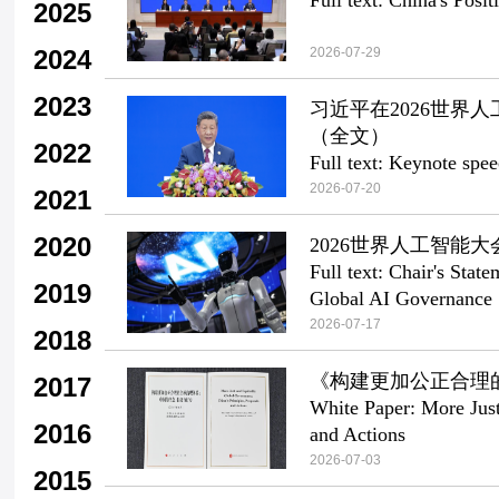
Full text: China's Posi
2025
2024
2026-07-29
2023
习近平在2026世
（全文）
2022
Full text: Keynote spe
World AI Conference
2026-07-20
2021
2020
2026世界人工智能
Full text: Chair's Sta
2019
Global AI Governance
2026-07-17
2018
《构建更加公正合理
2017
White Paper: More Just
2016
and Actions
2026-07-03
2015